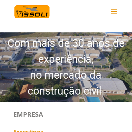
Com mais de 30 anos de
experiência,
no mercado da
construção civil.
EMPRESA
Experiência